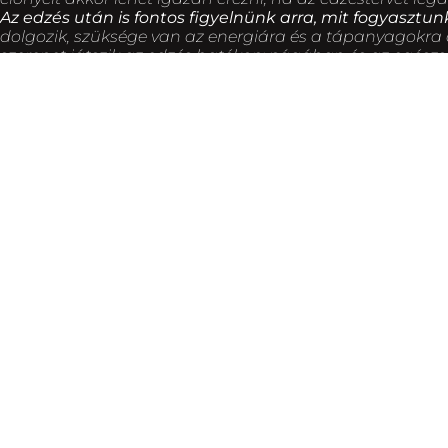
Az edzés után is fontos figyelnünk arra, mit fogyasztun
dolgozik, szüksége van az energiára és a tápanyagokra 
szerepet játszik az edzés hatékonyságában és az egés
Az edzések mellett fontos az általánosan aktív életmód 
az eddig lifttel megtett 1-2 emeletet most gyalog járju
hanem odasétálunk. Vagy épp, ha gépen dolgozunk beállí
otthon, nézzünk távolra az ablakból (mellesleg ez a szem
Ha nehezen találsz
motivációt
az edzéshez, akkor érdeme
érzed magad. Például, ha szereted a zenét, akkor lehet,
pedig szívesebben sportolsz egyedül, akkor a séta, a fut
Az edzések előtt és után mindig javasolt bemelegítést és 
elegendő időd a regenerálódásra az edzések között, hog
Az újonnan kezdőknek, vagy újrakezdőknek ajánlott, hogy
biztonságos legyen. Fontos, hogy fokozatosan növeljük az 
például a fáradtság, a szédülés és a légszomj. Érdemes