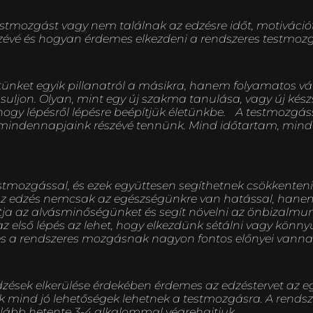
tmozgást vagy nem találnak az edzésre időt, motivációt.
szévé és hogyan érdemes elkezdeni a rendszeres testmozg
etünket egyik pillanatról a másikra, hanem folyamatos v
ljon. Olyan, mint egy új szakma tanulása, vagy új készs
ogy lépésről lépésre beépítjük életünkbe. A testmozgás
 mindennapjaink részévé tennünk. Mind időtartam, mind 
estmozgással, és ezek együttesen segíthetnek csökkenteni
Az edzés nemcsak az egészségünkre van hatással, hanem
ítja az alvásminőségünket és segít növelni az önbizalmun
első lépés az lehet, hogy elkezdünk sétálni vagy könny
és a rendszeres mozgásnak nagyon fontos előnyei vanna
zések elkerülése érdekében érdemes az edzéstervet az e
obik mind jó lehetőségek lehetnek a testmozgásra. A rend
galább hetente 3-4 alkalommal végrehajtjuk.