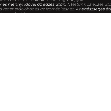
k és mennyi idővel az edzés után.
A testünk az edzés utá
a regenerációhoz és az izomépítéshez. Az
egészséges ét
zségmegőrzésben.
fenntartása is. A mindennapi életünket is mozgalmasabbá
k be, vagy nem üzenetet írunk a 2 szobával odébb dolgozó
tjuk, hogy óránként felálljunk, tegyünk egy kört az iro
ünket is karbantartja).
s olyan tevékenységeket keresni, amelyeket élvezel és a
 hogy az aerobik vagy a táncos edzések lennének a legme
ás vagy a kerékpározás a jobb választás.
nyújtást végezni, hogy elkerüld a sérüléseket. Fontos az i
y a testednek lehetősége legyen pihenni.
 az edzés előtt és után mérjék a pulzusukat, hogy az ed
edzés intenzitását és hosszát, és figyeljünk a testünk jel
 tanácsot kérni edzőtől vagy más szakembertől a