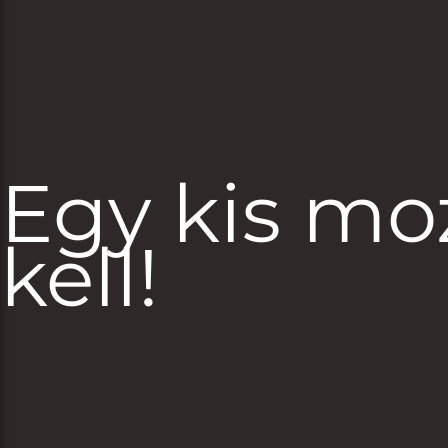
Egy kis m
kell!