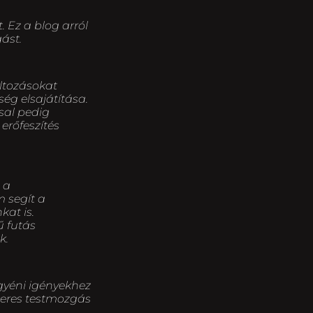
 Ez a blog arról
ást.
áltozásokat
ég elsajátítása.
sal pedig
erőfeszítés
 a
 segít a
kat is.
ű futás
k.
gyéni igényekhez
szeres testmozgás