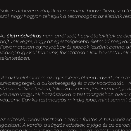
Sokan nehezen szánják rá magukat, hogy elkezdjék a tes
szól, hogy hogyan tehetjük a testmozgást az életünk ré
Az
életmódváltás
nem arról szól, hogy átalakítjuk az él
hajtunk végre, hogy az egészségesebb életmód megvalósu
Folyamatosan egyre jobbak és jobbak leszünk benne, ah
végképp így kell tennünk, fokozatosan kell bevezetnünk
tekintetében.
Az aktív életmód és az egészséges étrend együtt jár a t
szívbetegségek, a cukorbetegség és a rák kockázatát. 
stresszcsökkentésben, fokozza az energiaszintünket, jav
Ha nem vagyunk hozzászokva a testmozgáshoz, akkor az 
végzünk. Egy kis testmozgás mindig jobb, mint semmi, 
Az edzések megválasztása nagyon fontos. A túl nehéz ed
igazítani. A kardió, a súlyzós edzések, a jóga és az aer
előnyeit akkor lehet igazán érezni, ha az edzéstervet le