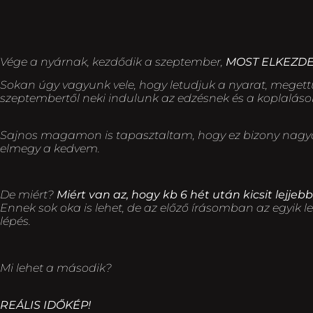
Vége a nyárnak, kezdődik a szeptember,
MOST ELKEZDE
Sokan úgy vagyunk vele, hogy letudjuk a nyarat, meget
szeptembertől neki indulunk az edzésnek és a koplalások
Sajnos magamon is tapasztaltam, hogy ez bizony nagyon 
elmegy a kedvem.
De miért?
Miért van az, hogy kb 6 hét után kicsit lejje
Ennek sok oka is lehet, de az előző írásomban az egyik 
lépés.
Mi lehet a második?
REÁLIS IDŐKÉP!