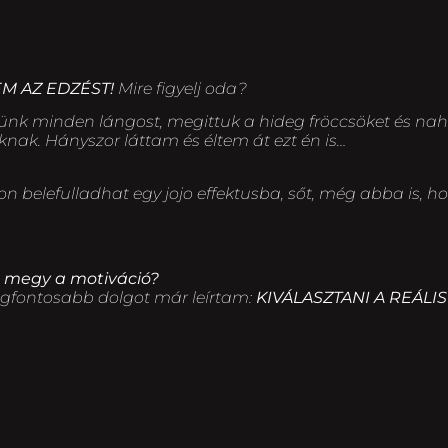
M AZ EDZÉST!
Mire figyelj oda?
tünk minden lángost, megittuk a hideg fröccsöket és n
nak. Hányszor láttam és éltem át ezt én is…
belefulladhat egy jojo effektusba, sőt, még abba is, h
bb megy a motiváció?
legfontosabb dolgot már leírtam:
KIVÁLASZTANI A REÁLIS