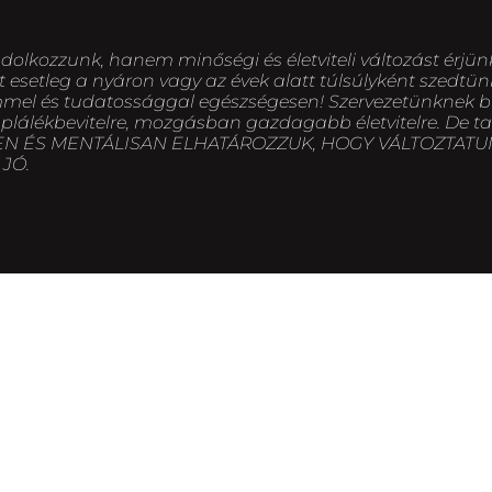
kozzunk, hanem minőségi és életviteli változást érjünk e
 esetleg a nyáron vagy az évek alatt túlsúlyként szedtünk
mmel és tudatossággal egészségesen! Szervezetünknek bi
áplálékbevitelre, mozgásban gazdagabb életvitelre. De t
a FEJBEN ÉS MENTÁLISAN ELHATÁROZZUK, HOGY VÁLTOZTAT
JÓ.
y nincs pozitív visszacsatolás és eredmény. Egyszerűen az
adunk a gyakorlatoktól. Ilyenkor érdemes az edző vélemé
elelő edzés, óra?
utal arra, hogy a vitamin, fehérje, szénhidrát stb. bevite
k, nincs kedvünk kimozdulni, depressziósak vagyunk, en