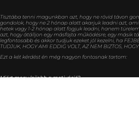
Tisztába tenni magunkban azt, hogy ne rövid távon gondol
gondolok, hogy ne 2 hónap alatt akarjuk leadni azt, amit
hetek vagy 1-2 hónap alatt fogjuk leadni, hanem türele
azt, hogy átálljon egy másfajta működésre, egy másik t
legfontosabb és akkor tudjuk ezeket jól kezelni, h
TUDJUK, HOGY AMI EDDIG VOLT, AZ NEM BIZTOS, HOGY 
Ezt a két kérdést én még nagyon fontosnak tartom:
Miért megy lejjebb a motiváció?
Ez sokszor megesik velünk, ha:
túl nehéz edzést választunk. Ugyanis azt érezhetjük, hog
nem mennek a gyakorlatok, túl nehezek, túl hamar kifull
hogy mit tud ajánlani? Van-e esetleg a szintünknek megf
Elkezdtünk egy sanyargató diétát. Itt bizony elég sok jel 
szerveztünk szenved. Kedvtelenek vagyunk, fáradékonya