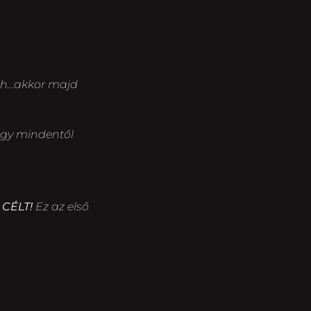
ahh…akkor majd
ogy mindentől
 CÉLT!
Ez az első