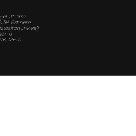
l. Itt arra
 fel. Ezt nem
ztosítanunk kell
alán a
UNK, MERT
t látjuk, hogy
nyét kikérni,
lünk nem megfelelő,
ergiaszintünk