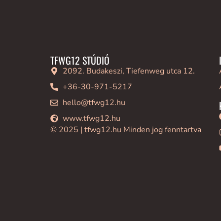
TFWG12 STÚDIÓ
2092. Budakeszi, Tiefenweg utca 12.
+36-30-971-5217
hello@tfwg12.hu
www.tfwg12.hu
© 2025 | tfwg12.hu Minden jog fenntartva