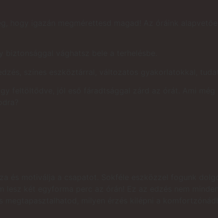
őség, hogy igazán megmérettesd magad! Az óráink alapvetőe
gy biztonsággal vághatsz bele a terhelésbe.
dzés, színes eszköztárral, változatos gyakorlatokkal, tuda
gy feltöltődve, jól eső fáradtsággal zárd az órát. Ami még
odra?
a és motiválja a csapatot. Sokféle eszközzel fogunk dolgoz
nem lesz két egyforma perc az órán! Ez az edzés nem minde
és megtapasztalhatod, milyen érzés kilépni a komfortzónád