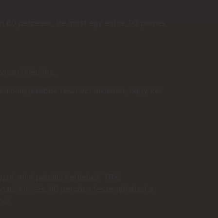
n 60 percesek, de most egy extra, 90 perces
tosan felépítve.
 különlegesebbé teszi ezt alkalmat, hogy két
ni, mint például kettlebell, TRX,
nnapi kihívás. 90 percben feszegetheted a
ból.