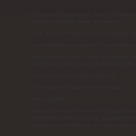
Ha szereted a kihívásokat, most itt a lehet
edzéssel készülünk neked. Mit jelent ez?
Több idő a bemelegítésre és mobilizálásra, í
Egy intenzívebb, hosszabb fő rész: Komplex e
Végül pedig egy alapos, hosszabb nyújtás, ho
edző vezet végig az órán. Mit jelent ez szám
Két külön stílus és energia találkozik.
Több inspiráció, nagyobb változatosság.
Dupla figyelem.
Még jobb hangulat, mert két edző együtt húzz
medicinlabda, kézi súlyzó, így garantáltan 
határaidat, kipróbálhatod, mire vagy képes, 