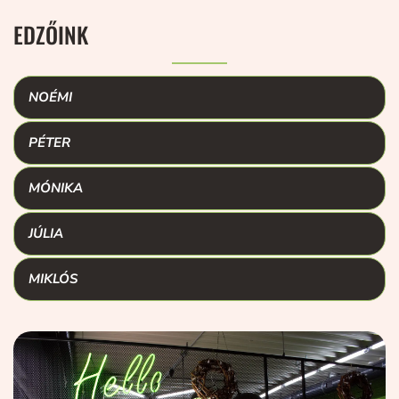
EDZŐINK
NOÉMI
PÉTER
MÓNIKA
JÚLIA
MIKLÓS