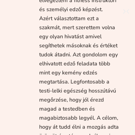
elvégeztem a fitness instruktori
és személyi edző képzést.
Azért választottam ezt a
szakmát, mert szerettem volna
egy olyan hivatást amivel
segíthetek másoknak és értéket
tudok átadni. Azt gondolom egy
elhivatott edző feladata több
mint egy kemény edzés
megtartása. Legfontosabb a
testi-lelki egészség hosszútávú
megőrzése, hogy jól érezd
magad a testedben és
magabiztosabb legyél. A célom,
hogy át tudd élni a mozgás adta