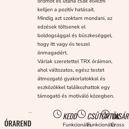
örömöt és utána csak élvezni
kelljen a pozitív hatásait.
Mindig azt szoktam mondani, az
edzések töltsenek el
boldogsággal és büszkeséggel,
hogy itt vagy és teszel
önmagadért.
Várlak szeretettel TRX óráimon,
ahol változatos, egész testet
átmozgató gyakorlatokkal és
eszközökkel találkozhattok egy
támogató és motiváló közegben.
KEDD
CSÜTÖRTÖK
VASÁR
ÓRAREND
Funkcionális
Funkcionális
Cross