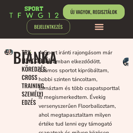
ÚJ VAGYOK, REGISZTÁLOK
BEJELENTKEZÉS
BIANKA
TRX,
A Sport iránti rajongásom már
FUNKCIONÁLIS
kiskoromban elkezdődött.
KÖREDZÉS,
Számos sportot kipróbáltam,
CROSS
hobbi szinten táncoltam,
TRAINING,
tornáztam és több csapatsporttal
SZEMÉLYI
is megismerkedtem. Évekig
EDZÉS
versenyszerűen Floorballoztam,
ahol megtapasztaltam milyen
értéke tud lenni egy támogató
csapatnak és milyen közösen