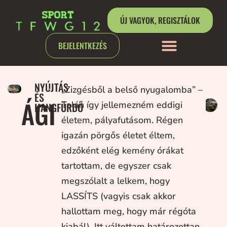
ÚJ VAGYOK, REGISZTÁLOK
BEJELENTKEZÉS
NYÚJTÁS
„Zizgésből a belső nyugalomba” –
ÉS
ÁGI
Talán így jellemezném eddigi
HANGFÜRDŐ
életem, pályafutásom. Régen
igazán pörgős életet éltem,
edzőként elég kemény órákat
tartottam, de egyszer csak
megszólalt a lelkem, hogy
LASSÍTS (vagyis csak akkor
hallottam meg, hogy már régóta
kiabál). Itt váltottam határozottan