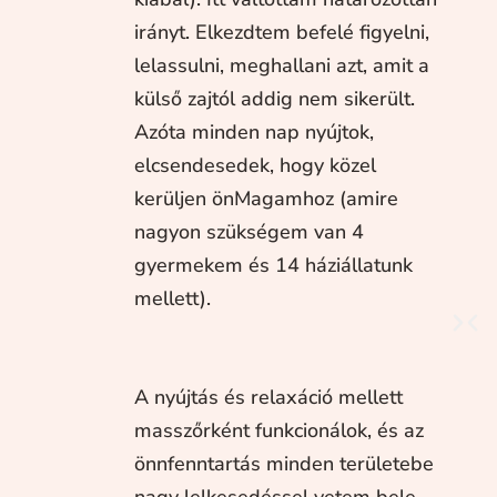
irányt. Elkezdtem befelé figyelni,
lelassulni, meghallani azt, amit a
külső zajtól addig nem sikerült.
Azóta minden nap nyújtok,
elcsendesedek, hogy közel
kerüljen önMagamhoz (amire
nagyon szükségem van 4
gyermekem és 14 háziállatunk
mellett).
A nyújtás és relaxáció mellett
masszőrként funkcionálok, és az
önnfenntartás minden területebe
nagy lelkesedéssel vetem bele